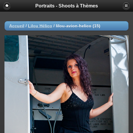
Portraits - Shoots à Thèmes
Accueil
/
Lilou Hélico
/
lilou-avion-helico (15)